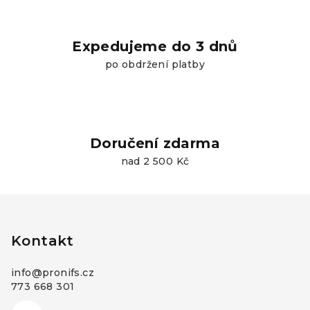
Expedujeme do 3 dnů
po obdržení platby
Doručení zdarma
nad 2 500 Kč
Z
á
p
Kontakt
a
info
@
pronifs.cz
t
773 668 301
í