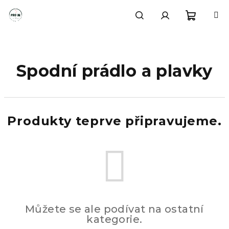
Přejít
na
obsah
Nákupn
Hledat
Přihlášení
košík
Spodní prádlo a plavky
Produkty teprve připravujeme.
Můžete se ale podívat na ostatní
kategorie.