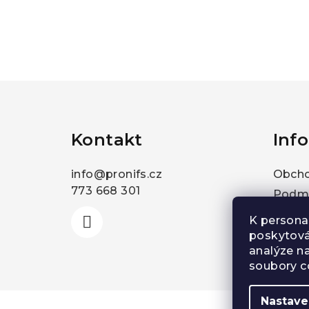
Z
á
Kontakt
Inf
p
a
info
@
pronifs.cz
Obcho
t
773 668 301
Podmí
údajů
í
K persona
Konta
poskytován
analýze n
Jak n
soubory c
Nastave