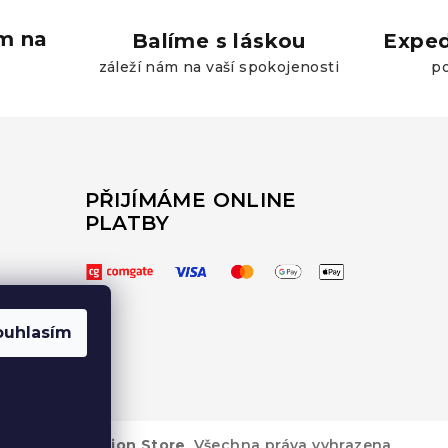
ám na
Balíme s láskou
Exped
záleží nám na vaší spokojenosti
po
PŘIJÍMÁME ONLINE
PLATBY
ouhlasím
6
PRO NI - Fashion Store
. Všechna práva vyhrazena.