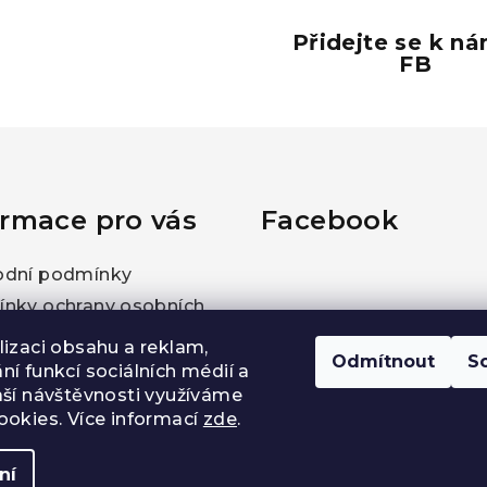
Přidejte se k n
FB
ormace pro vás
Facebook
dní podmínky
nky ochrany osobních
lizaci obsahu a reklam,
Odmítnout
S
kty
í funkcí sociálních médií a
aší návštěvnosti využíváme
akupovat
ookies. Více informací
zde
.
ní
Copyright 202