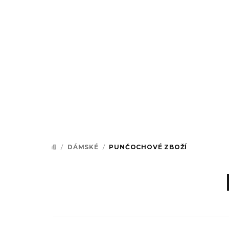
Přejít
na
obsah
/
DÁMSKÉ
/
PUNČOCHOVÉ ZBOŽÍ
DOMŮ