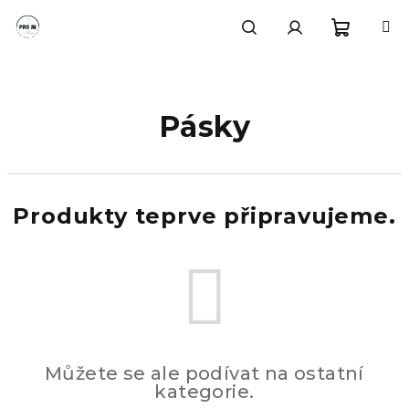
Přejít
na
obsah
Nákupn
Hledat
Přihlášení
košík
Pásky
Produkty teprve připravujeme.
Můžete se ale podívat na ostatní
kategorie.