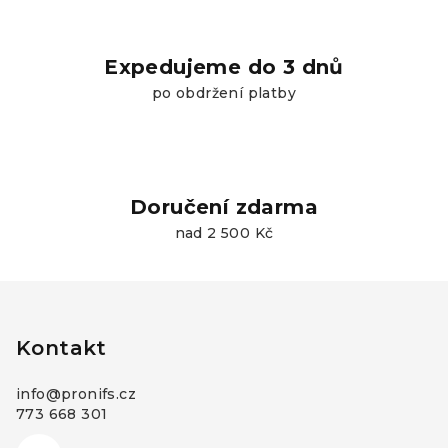
Expedujeme do 3 dnů
po obdržení platby
Doručení zdarma
nad 2 500 Kč
Z
á
p
Kontakt
a
info
@
pronifs.cz
t
773 668 301
í